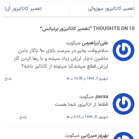
تعمیر کاتالیزور سوزوکی
تعمیر کاتالیزور آزرا
10 THOUGHTS ON “
تعمیر کاتالیزور برلیانس
”
علی ابراهیمی
میگوید:
سلام،وقت بخیر،در سرعت بالای ۹۰ باگاز دادن
ماشین دچار لرزش زیاد میشه و با رها کردن گاز
لرزش قطع میشه،آیا میتونه از کاتالیز باشه؟
شهریور 3, 1404 در 10:38 ب.ظ
پاسخ
parsa
میگوید:
قطعا از اتالیزور شما هست
شهریور 31, 1404 در 6:55 ب.ظ
پاسخ
بهروز میرزایی
میگوید: