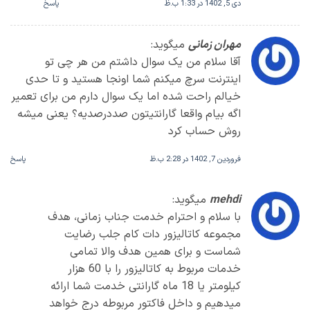
دی 5, 1402 در 1:33 ب.ظ
پاسخ
مهران زمانی
میگوید:
آقا سلام من یک سوال داشتم من هر چی تو
اینترنت سرچ میکنم شما اونجا هستید و تا حدی
خیالم راحت شده اما یک سوال دارم من برای تعمیر
اگه بیام واقعا گارانتیتون صددرصدیه؟ یعنی میشه
روش حساب کرد
فروردین 7, 1402 در 2:28 ب.ظ
پاسخ
mehdi
میگوید:
با سلام و احترام خدمت جناب زمانی، هدف
مجموعه کاتالیزور دات کام جلب رضایت
شماست و برای همین هدف والا تمامی
خدمات مربوط به کاتالیزور را با 60 هزار
کیلومتر یا 18 ماه گارانتی خدمت شما ارائه
میدهیم و داخل فاکتور مربوطه درج خواهد