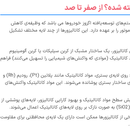
ته شده؟ از صفر تا صد
‌های توسعه‌یافته‌ اگزوز خودروها می باشد که وظیفه‌ی کاهش
تور را بر عهده دارد. این کاتالیزورها از چند لایه مختلف تشکیل
Subst): در لایه اصلی کاتالیزور، یک ساختار مشبک از کربن سیلیکات یا کربن آلومینیوم
 کاتالیتیک (موادی که واکنش‌های شیمیایی را تسهیل می‌کنند) فراهم
لایه‌های کاتالیتیک (Catalyst Coating): روی لایه‌ی بستری، مواد کاتالیتیک مانند پلاتین (Pt)، رودیم (Rh) و
 غلیظ روی ساختار بستری پوشانده می‌شوند. این مواد کاتالیتیک واکنش‌های
 (Washcoat): برای افزایش سطح مواد کاتالیتیک و بهبود کارایی کاتالیزور، لایه‌های پوششی از
‌کننده (Protective Layer): برخی از کاتالیزورها ممکن است دارای یک لایه‌ی محافظتی برای مقاومت