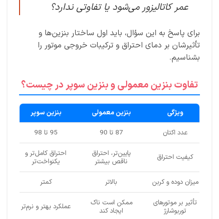
عمر کاتالیزور می‌شود یا تفاوتی ندارد؟
برای پاسخ به این سؤال، باید اول ساختار بنزین‌ها و
تأثیرشان بر دمای احتراق و ترکیبات خروجی موتور را
بشناسیم.
تفاوت بنزین معمولی و بنزین سوپر در چیست؟
ویژگی
بنزین معمولی
بنزین سوپر
عدد اکتان
87 تا 90
95 تا 98
پایین‌تر، احتراق
احتراق کامل‌تر و
کیفیت احتراق
ناقص بیشتر
یکنواخت‌تر
میزان دوده و کربن
بالاتر
کمتر
تأثیر بر موتورهای
ممکن است ناک
عملکرد بهتر و نرم‌تر
توربوشارژ
ایجاد کند